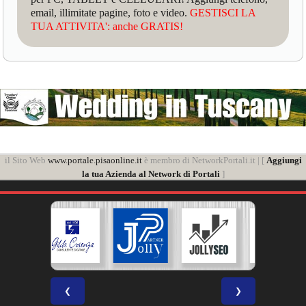
email, illimitate pagine, foto e video.
GESTISCI LA
TUA ATTIVITA': anche GRATIS!
il Sito Web
www.portale.pisaonline.it
è membro di NetworkPortali.it | [
Aggiungi
la tua Azienda al Network di Portali
]
❮
❯