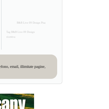
B&B Live 09 Design Pisa
Tag B&B Live 09 Design
ricettiva
no, email, illimitate pagine,