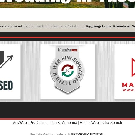
rtale.pisaonline.it
è membro di NetworkPortali.it | [
Aggiungi la tua Azienda al N
AnyWeb
|
Pisa
Online |
Piazza Armerina
|
Hotels Web
|
Italia Search
Portale Web membro di
NETWORK PORTALI