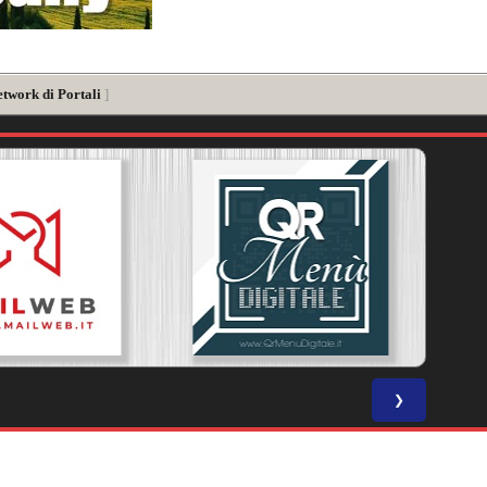
etwork di Portali
]
❯