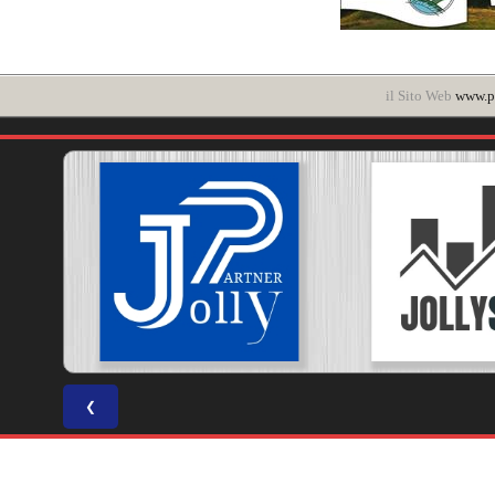
il Sito Web
www.po
❮