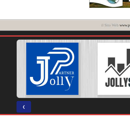
il Sito Web
www.po
❮