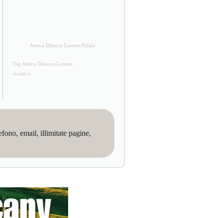
Antica Dimora Leones Palaia
Tag Antica Dimora Leones
ricettiva
no, email, illimitate pagine,