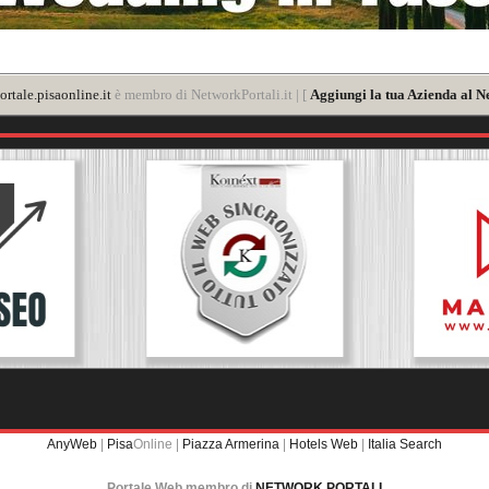
rtale.pisaonline.it
è membro di NetworkPortali.it | [
Aggiungi la tua Azienda al N
AnyWeb
|
Pisa
Online |
Piazza Armerina
|
Hotels Web
|
Italia Search
Portale Web membro di
NETWORK PORTALI