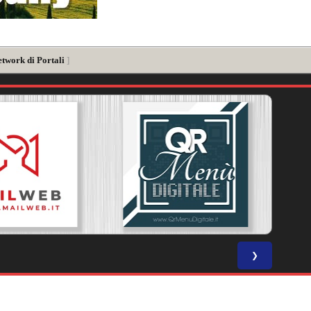
etwork di Portali
]
❯