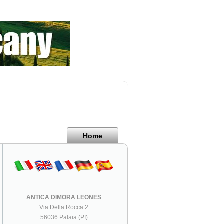
Home
ANTICA DIMORA LEONES
Via Della Rocca 2
56036 Palaia (PI)