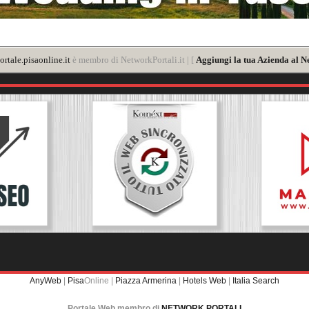
rtale.pisaonline.it
è membro di NetworkPortali.it | [
Aggiungi la tua Azienda al N
AnyWeb
|
Pisa
Online |
Piazza Armerina
|
Hotels Web
|
Italia Search
Portale Web membro di
NETWORK PORTALI