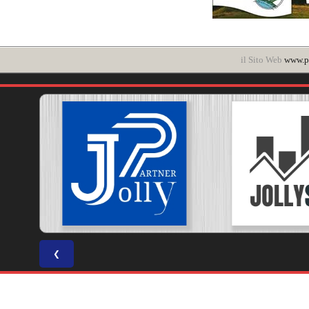
il Sito Web
www.po
❮