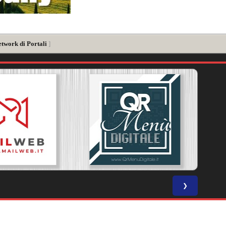
etwork di Portali
]
❯