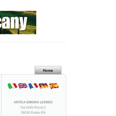
Home
ANTICA DIMORA LEONES
Via Della Rocca 2
56036 Palaia (PI)