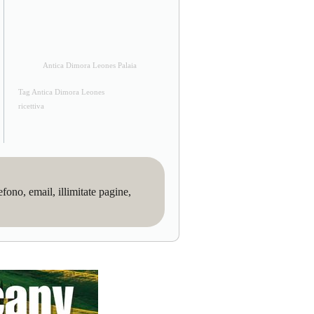
Antica Dimora Leones Palaia
Tag Antica Dimora Leones
ricettiva
no, email, illimitate pagine,