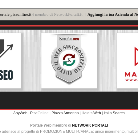
rtale.pisaonline.it
è membro di NetworkPortali.it | [
Aggiungi la tua Azienda al N
AnyWeb
|
Pisa
Online |
Piazza Armerina
|
Hotels Web
|
Italia Search
Portale Web membro di
NETWORK PORTALI
e aderisce al progetto di PROMOZIONE MULTI-CANALE: unico inserimento, multip