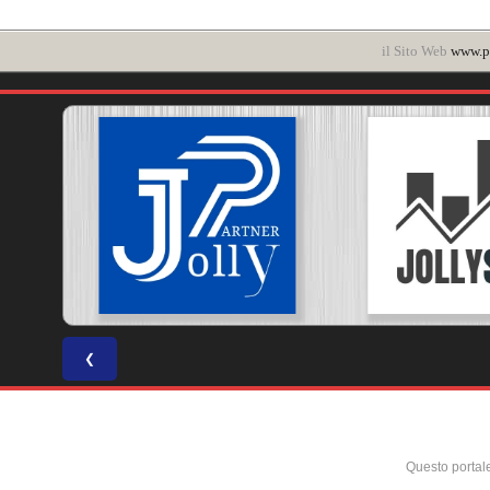
il Sito Web
www.po
❮
Questo portal