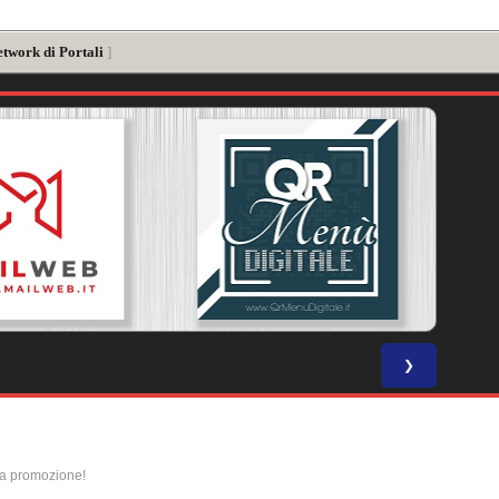
etwork di Portali
]
❯
la promozione!