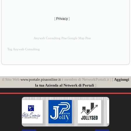
[
Privacy
]
Anyweb Consulting Pisa Google Map Pisa
Tag Anyweb Consulting
il Sito Web
www.portale.pisaonline.it
è membro di NetworkPortali.it | [
Aggiungi
la tua Azienda al Network di Portali
]