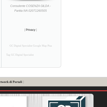
Consulente COSENZA GILDA -
Partita IVA 02071260505
[
Privacy
]
GC Digital Specialist Google Map Pisa
Tag GC Digital Specialist
etwork di Portali
]