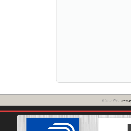
il Sito Web
www.po