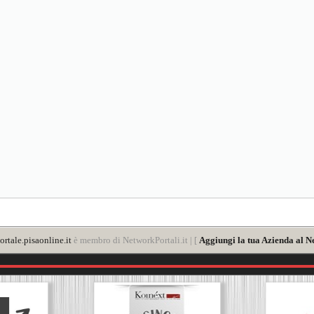
rtale.pisaonline.it
è membro di NetworkPortali.it | [
Aggiungi la tua Azienda al N