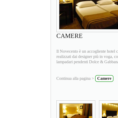
CAMERE
Il Novecento è un accogliente hotel ch
realizzati dai designer più in voga, 
lampadari pendenti Dolce & Gabban
Continua alla pagina >
Camere