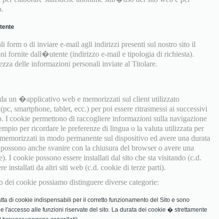
o.
utente
i form o di inviare e-mail agli indirizzi presenti sul nostro sito il
ni fornite dall�utente (indirizzo e-mail e tipologia di richiesta).
za delle informazioni personali inviate al Titolare.
e da un �applicativo web e memorizzati sul client utilizzato
pc, smartphone, tablet, ecc.) per poi essere ritrasmessi ai successivi
o. I cookie permettono di raccogliere informazioni sulla navigazione
empio per ricordare le preferenze di lingua o la valuta utilizzata per
 memorizzati in modo permanente sul dispositivo ed avere una durata
ma possono anche svanire con la chiusura del browser o avere una
e). I cookie possono essere installati dal sito che sta visitando (c.d.
installati da altri siti web (c.d. cookie di terze parti).
izzo dei cookie possiamo distinguere diverse categorie:
tta di cookie indispensabili per il corretto funzionamento del Sito e sono
in e l'accesso alle funzioni riservate del sito. La durata dei cookie � strettamente