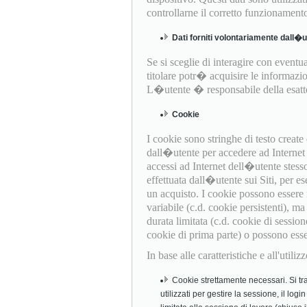
controllarne il corretto funzionament
Dati forniti volontariamente dall�
Se si sceglie di interagire con eventual
titolare potr� acquisire le informazio
L�utente � responsabile della esattez
Cookie
I cookie sono stringhe di testo creat
dall�utente per accedere ad Internet (
accessi ad Internet dell�utente stess
effettuata dall�utente sui Siti, per es
un acquisto. I cookie possono essere
variabile (c.d. cookie persistenti), 
durata limitata (c.d. cookie di session
cookie di prima parte) o possono essere 
In base alle caratteristiche e all'util
Cookie strettamente necessari. Si tra
utilizzati per gestire la sessione, il log