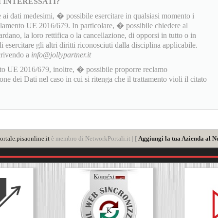
I INTERESSATI?
 ai dati medesimi, � possibile esercitare in qualsiasi momento i
golamento UE 2016/679. In particolare, � possibile chiedere al
rdano, la loro rettifica o la cancellazione, di opporsi in tutto o in
sercitare gli altri diritti riconosciuti dalla disciplina applicabile.
scrivendo a
info@jollypartner.it
to UE 2016/679, inoltre, � possibile proporre reclamo
 dei Dati nel caso in cui si ritenga che il trattamento violi il citato
rtale.pisaonline.it
è membro di NetworkPortali.it | [
Aggiungi la tua Azienda al N