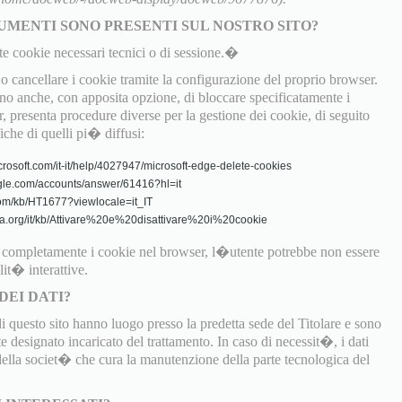
UMENTI SONO PRESENTI SUL NOSTRO SITO?
te cookie necessari tecnici o di sessione.�
 cancellare i cookie tramite la configurazione del proprio browser.
 anche, con apposita opzione, di bloccare specificatamente i
, presenta procedure diverse per la gestione dei cookie, di seguito
fiche di quelli pi� diffusi:
crosoft.com/it-it/help/4027947/microsoft-edge-delete-cookies
gle.com/accounts/answer/61416?hl=it
.com/kb/HT1677?viewlocale=it_IT
zilla.org/it/kb/Attivare%20e%20disattivare%20i%20cookie
o completamente i cookie nel browser, l�utente potrebbe non essere
lit� interattive.
DEI DATI?
di questo sito hanno luogo presso la predetta sede del Titolare e sono
 designato incaricato del trattamento. In caso di necessit�, i dati
 della societ� che cura la manutenzione della parte tecnologica del