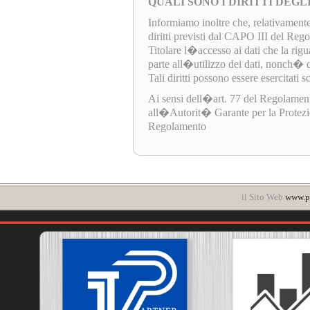
QUALI SONO I DIRITTI DEGL
Informiamo inoltre che, relativamente
diritti previsti dal CAPO III del Re
Titolare l�accesso ai dati che la rigua
parte all�utilizzo dei dati, nonch� di e
Tali diritti possono essere esercitati 
Ai sensi dell�art. 77 del Regolamen
all�Autorit� Garante per la Protezione
Regolamento
il Sito Web
www.po