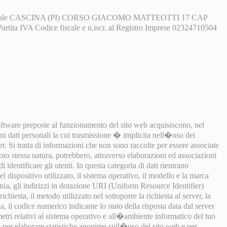
egale CASCINA (PI) CORSO GIACOMO MATTEOTTI 17 CAP
rtita IVA Codice fiscale e n.iscr. al Registro Imprese 02324710504
software preposte al funzionamento del sito web acquisiscono, nel
uni dati personali la cui trasmissione � implicita nell�uso dei
t. Si tratta di informazioni che non sono raccolte per essere associate
 loro stessa natura, potrebbero, attraverso elaborazioni ed associazioni
i identificare gli utenti. In questa categoria di dati rientrano
 dispositivo utilizzato, il sistema operativo, il modello e la marca
onia, gli indirizzi in dotazione URI (Uniform Resource Identifier)
richiesta, il metodo utilizzato nel sottoporre la richiesta al server, la
a, il codice numerico indicante lo stato della risposta data dal server
ametri relativi al sistema operativo e all�ambiente informatico del tuo
ti per elaborare statistiche anonime sull�uso del sito web e per