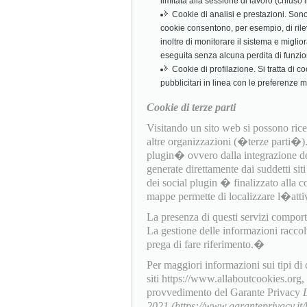
limitata alla sessione di lavoro (chiuso
Cookie di analisi e prestazioni. Sono c
cookie consentono, per esempio, di rile
inoltre di monitorare il sistema e miglio
eseguita senza alcuna perdita di funzio
Cookie di profilazione. Si tratta di c
pubblicitari in linea con le preferenze 
Cookie di terze parti
Visitando un sito web si possono ricev
altre organizzazioni (�terze parti�
plugin� ovvero dalla integrazione dell
generate direttamente dai suddetti sit
dei social plugin � finalizzato alla c
mappe permette di localizzare l�attiv
La presenza di questi servizi comporta l
La gestione delle informazioni raccol
prega di fare riferimento.�
Per maggiori informazioni sui tipi di
siti https://www.allaboutcookies.org
provvedimento del Garante Privacy
2021 (https://www.garanteprivacy.i