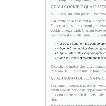
QUALI COOKIE E QUALI STR
Sul nostro sito sono presenti solamen
L�utente ha la possibilit� bloccare o
Di norma questi programmi permettono
cookie di terze parti. Ciascun browser
riportiamo il link alle istruzioni speci
Microsoft Edge:� https: //support.mi
Google Chrome: https://support.goo
Apple Safari: https://support.apple
Mozilla Firefox: https://support.mo
Ricordiamo inoltre che, disabilitand
in grado di utilizzare tutte le funziona
QUALI SONO I DESTINATARI 
I trattamenti connessi ai servizi web 
curati solo da personale appositamente
possono essere trattati dal personale
sito.