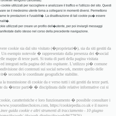
 il browser vengono cancellati).
ookie utilizzati per raccogliere e analizzare il traffico e l'utilizzo del sito. Questi
vare se il medesimo utente torna a collegarsi in momenti diversi. Permettono
rarne le prestazioni e l'usabilit�. La disattivazione di tali cookie pu� essere
nalit�.
ookie utilizzati per creare un profilo dell�utente, per poi inviargli messaggi
manifestate dallo stesso nel corso della precedente navigazione.
ere cookie sia dal sito visitato (�proprietari�), sia da siti gestiti da
). Un esempio notevole � rappresentato dalla presenza dei �social
e mappe di terze parti. Si tratta di parti della pagina visitata
i ed integrati nella pagina del sito ospitante. L'utilizzo pi� comune
ondivisione dei contenuti sui social network, mentre quello delle
it� secondo le coordinate geografiche stabilite.
a trasmissione di cookie da e verso tutti i siti gestiti da terze parti.
te da �terze parti� � disciplinata dalle relative informative cui si
 cookie, caratteristiche e loro funzionamento � possibile consultare i
, www.youronlinechoices.com, https://cookiepedia.co.uk e il nuovo
Linee guida cookie e altri strumenti di tracciamento - 10 giugno
t/home/docweb/-/docweb-display/docweb/9677876).