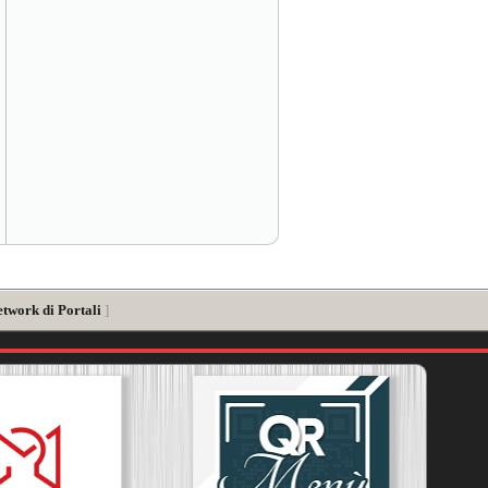
etwork di Portali
]