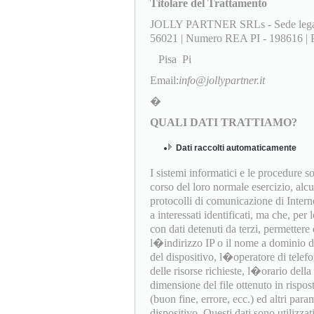
Titolare del Trattamento
JOLLY PARTNER SRLs - Sede l
56021 | Numero REA PI - 198616 | Pa
Pisa Pi
Email:
info@jollypartner.it
�
QUALI DATI TRATTIAMO?
Dati raccolti automaticamente
I sistemi informatici e le procedure 
corso del loro normale esercizio, alc
protocolli di comunicazione di Interne
a interessati identificati, ma che, per
con dati detenuti da terzi, permettere d
l�indirizzo IP o il nome a dominio del
del dispositivo, l�operatore di telef
delle risorse richieste, l�orario della 
dimensione del file ottenuto in rispost
(buon fine, errore, ecc.) ed altri par
dispositivo. Questi dati sono utilizza