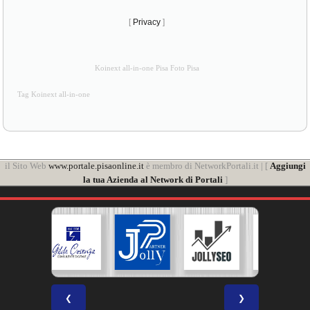
[
Privacy
]
Koinext all-in-one Pisa Foto Pisa
Tag Koinext all-in-one
il Sito Web
www.portale.pisaonline.it
è membro di NetworkPortali.it | [
Aggiungi
la tua Azienda al Network di Portali
]
❮
❯