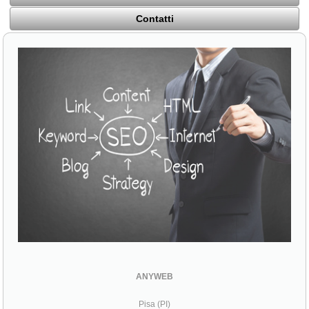
Contatti
ANYWEB
Pisa (PI)