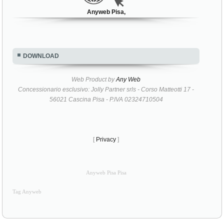
Anyweb Pisa,
DOWNLOAD
Web Product by
Any Web
Concessionario esclusivo: Jolly Partner srls - Corso Matteotti 17 -
56021 Cascina Pisa - P.IVA 02324710504
[
Privacy
]
Anyweb Pisa Pisa
Tag Anyweb