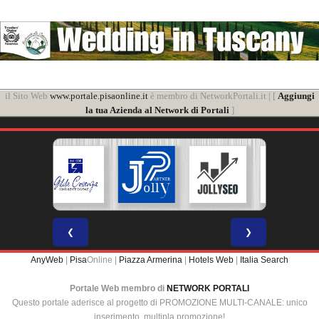
il Sito Web
www.portale.pisaonline.it
è membro di NetworkPortali.it | [
Aggiungi
la tua Azienda al Network di Portali
]
❮
❯
AnyWeb
|
Pisa
Online |
Piazza Armerina
|
Hotels Web
|
Italia Search
Portale Web membro di
NETWORK PORTALI
Questo portale aderisce al progetto di PROMOZIONE MULTI-CANALE: unico
inserimento, multipla promozione!