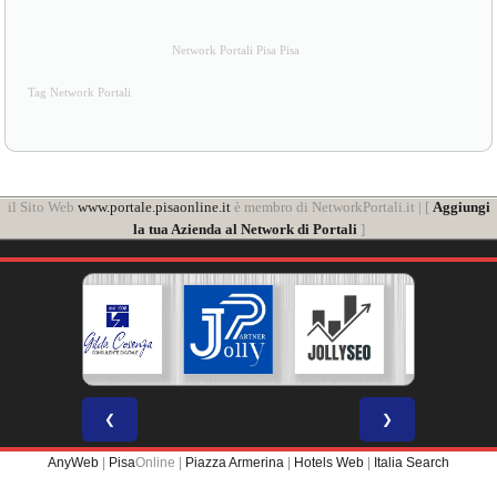
Network Portali Pisa Pisa
Tag Network Portali
il Sito Web
www.portale.pisaonline.it
è membro di NetworkPortali.it | [
Aggiungi
la tua Azienda al Network di Portali
]
❮
❯
AnyWeb
|
Pisa
Online |
Piazza Armerina
|
Hotels Web
|
Italia Search