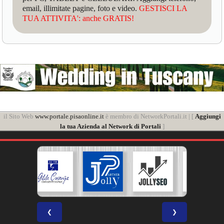
email, illimitate pagine, foto e video.
GESTISCI LA
TUA ATTIVITA': anche GRATIS!
il Sito Web
www.portale.pisaonline.it
è membro di NetworkPortali.it | [
Aggiungi
la tua Azienda al Network di Portali
]
❮
❯