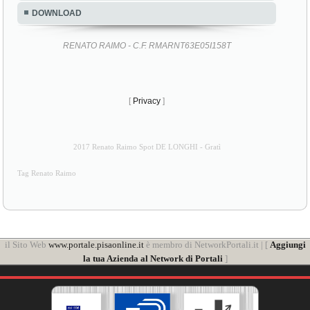
DOWNLOAD
RENATO RAIMO - C.F. RMARNT63E05I158T
[
Privacy
]
2017 Renato Raimo Spot DE LONGHI - Gratì
Tag Renato Raimo
il Sito Web
www.portale.pisaonline.it
è membro di NetworkPortali.it | [
Aggiungi
la tua Azienda al Network di Portali
]