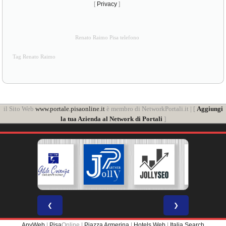
[
Privacy
]
Renato Raimo Pisa telefono
Tag Renato Raimo
il Sito Web
www.portale.pisaonline.it
è membro di NetworkPortali.it | [
Aggiungi
la tua Azienda al Network di Portali
]
❮
❯
AnyWeb
|
Pisa
Online |
Piazza Armerina
|
Hotels Web
|
Italia Search