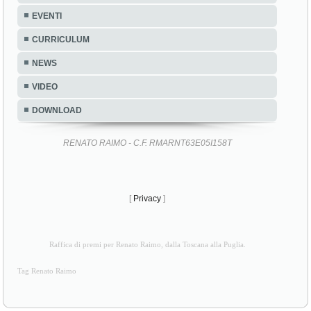
EVENTI
CURRICULUM
NEWS
VIDEO
DOWNLOAD
RENATO RAIMO - C.F. RMARNT63E05I158T
[
Privacy
]
Raffica di premi per Renato Raimo, dalla Toscana alla Puglia.
Tag Renato Raimo