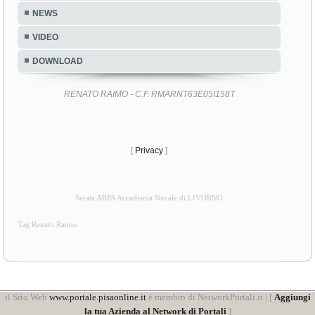
NEWS
VIDEO
DOWNLOAD
RENATO RAIMO - C.F. RMARNT63E05I158T
[
Privacy
]
Serata ARPA Accademia Navale di LIVORNO
Tag Renato Raimo
il Sito Web
www.portale.pisaonline.it
è membro di NetworkPortali.it | [
Aggiungi
la tua Azienda al Network di Portali
]