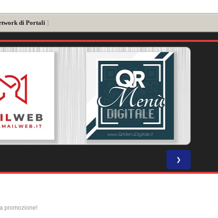
etwork di Portali
]
❯
la promozione!