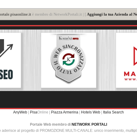
rtale.pisaonline.it
è membro di NetworkPortali.it | [
Aggiungi la tua Azienda al N
AnyWeb
|
Pisa
Online |
Piazza Armerina
|
Hotels Web
|
Italia Search
Portale Web membro di
NETWORK PORTALI
e aderisce al progetto di PROMOZIONE MULTI-CANALE: unico inserimento, multip