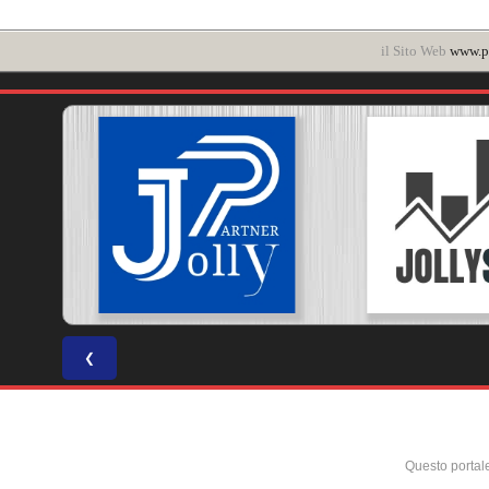
il Sito Web
www.po
❮
Questo portal