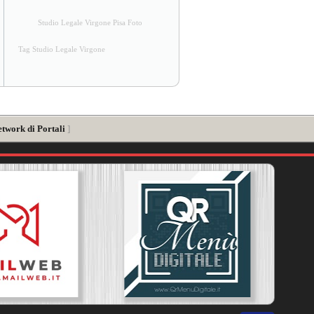
Studio Legale Virgone Pisa Foto
Tag Studio Legale Virgone
etwork di Portali
]