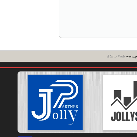
il Sito Web
www.po