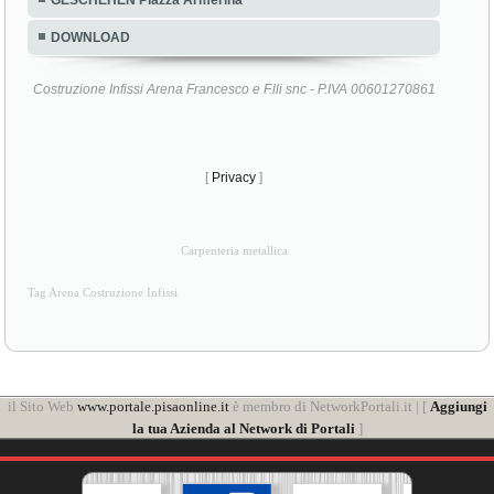
GESCHEHEN Piazza Armerina
DOWNLOAD
Costruzione Infissi Arena Francesco e F.lli snc - P.IVA 00601270861
[
Privacy
]
Carpenteria metallica
Tag Arena Costruzione Infissi
il Sito Web
www.portale.pisaonline.it
è membro di NetworkPortali.it | [
Aggiungi
la tua Azienda al Network di Portali
]