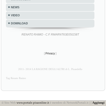
NEWS
VIDEO
DOWNLOAD
RENATO RAIMO - C.F. RMARNT63E05I158T
[
Privacy
]
2011- 2014 LA RAGIONE DEGLI ALTRI di L. Pirandello
Tag Renato Raimo
il Sito Web
www.portale.pisaonline.it
è membro di NetworkPortali.it | [
Aggiungi