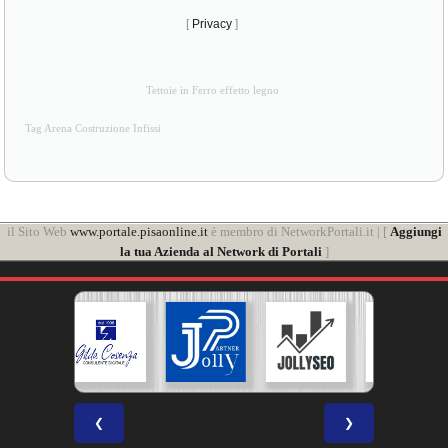
[
Privacy
]
Tettoie in Ferro effetto legno
Tag Arena Costruzione Infissi
il Sito Web
www.portale.pisaonline.it
è membro di NetworkPortali.it | [
Aggiungi
la tua Azienda al Network di Portali
]
❮
❯