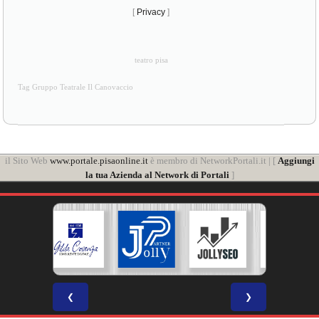
[
Privacy
]
teatro pisa
Tag Gruppo Teatrale Il Canovaccio
il Sito Web
www.portale.pisaonline.it
è membro di NetworkPortali.it | [
Aggiungi
la tua Azienda al Network di Portali
]
❮
❯