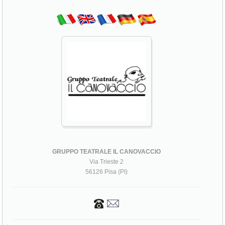
GRUPPO TEATRALE IL CANOVACCIO
Via Trieste 2
56126 Pisa (PI)