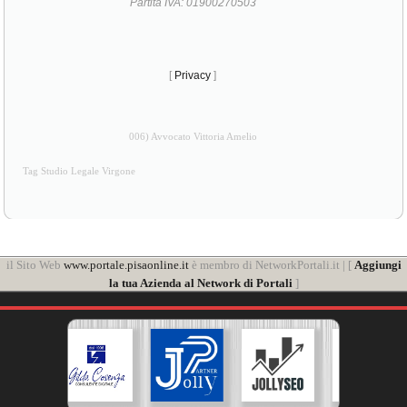
Partita IVA: 01900270503
[
Privacy
]
006) Avvocato Vittoria Amelio
Tag Studio Legale Virgone
il Sito Web
www.portale.pisaonline.it
è membro di NetworkPortali.it | [
Aggiungi
la tua Azienda al Network di Portali
]