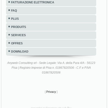
FATTURAZIONE ELETTRONICA
FAQ
PLUS
PRODUITS
SERVICES
OFFRES
DOWNLOAD
Anyweb Consulting srl - Sede Legale: Via A. della Pura 4/A - 56123
Pisa | Registro Imprese di Pisa n. 01867820506 - C.F. e P.IVA
01867820506
[
Privacy
]
preventivi realizzazione siti web Pisa