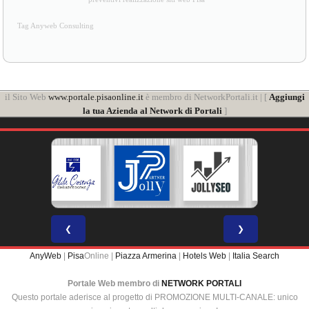
Tag Anyweb Consulting
il Sito Web
www.portale.pisaonline.it
è membro di NetworkPortali.it | [
Aggiungi
la tua Azienda al Network di Portali
]
❮
❯
AnyWeb
|
Pisa
Online |
Piazza Armerina
|
Hotels Web
|
Italia Search
Portale Web membro di
NETWORK PORTALI
Questo portale aderisce al progetto di PROMOZIONE MULTI-CANALE: unico