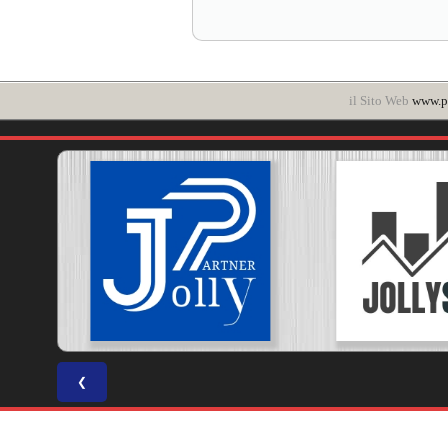
il Sito Web
www.po
❮