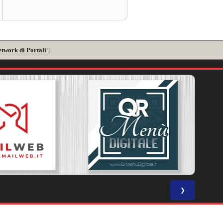
etwork di Portali
]
❯