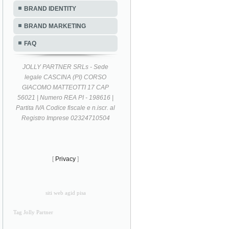
BRAND IDENTITY
BRAND MARKETING
FAQ
JOLLY PARTNER SRLs - Sede
legale CASCINA (PI) CORSO
GIACOMO MATTEOTTI 17 CAP
56021 | Numero REA PI - 198616 |
Partita IVA Codice fiscale e n.iscr. al
Registro Imprese 02324710504
[
Privacy
]
siti web agid pisa
Tag Jolly Partner