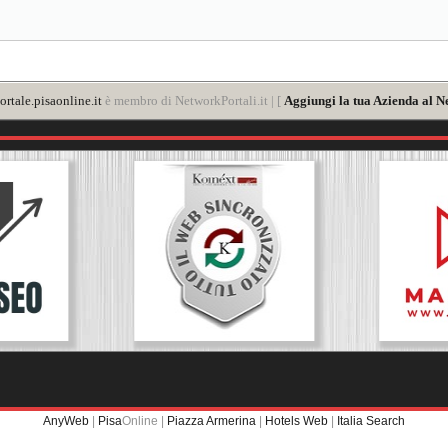
rtale.pisaonline.it
è membro di NetworkPortali.it | [
Aggiungi la tua Azienda al N
AnyWeb
|
Pisa
Online |
Piazza Armerina
|
Hotels Web
|
Italia Search