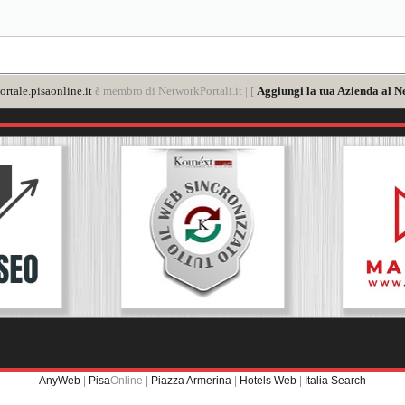
rtale.pisaonline.it
è membro di NetworkPortali.it | [
Aggiungi la tua Azienda al N
AnyWeb
|
Pisa
Online |
Piazza Armerina
|
Hotels Web
|
Italia Search