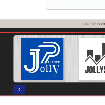
il Sito Web
www.po
❮