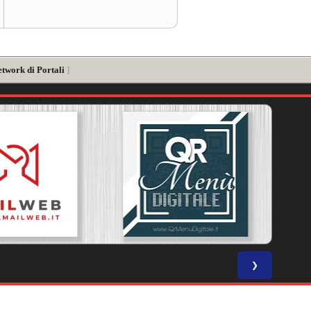
etwork di Portali
]
❯