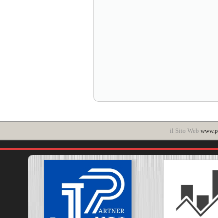
il Sito Web
www.po