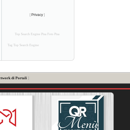
[
Privacy
]
Top Search Engine Pisa Foto Pisa
Tag Top Search Engine
etwork di Portali
]