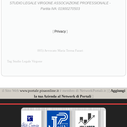
STUDIO LEGALE VIRGONE ASSOCIAZIONE PROFESSIONALE -
Partita IVA: 01900270503
[
Privacy
]
005) Avvocato Maria Teresa Fazari
Tag Studio Legale Virgone
il Sito Web
www.portale.pisaonline.it
è membro di NetworkPortali.it | [
Aggiungi
la tua Azienda al Network di Portali
]