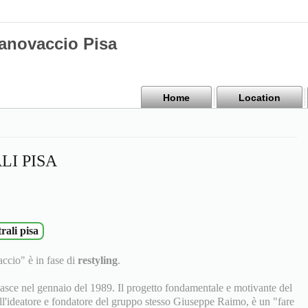
Canovaccio Pisa
Home
Location
LI PISA
rali pisa
accio" è in fase di
restyling
.
asce nel gennaio del 1989. Il progetto fondamentale e motivante del
all'ideatore e fondatore del gruppo stesso Giuseppe Raimo, è un "fare