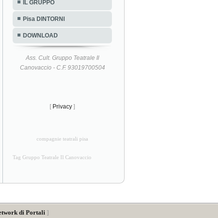
IL GRUPPO
Pisa DINTORNI
DOWNLOAD
Ass. Cult. Gruppo Teatrale Il
Canovaccio - C.F. 93019700504
[
Privacy
]
compagnie teatrali pisa
Tag Gruppo Teatrale Il Canovaccio
etwork di Portali
]