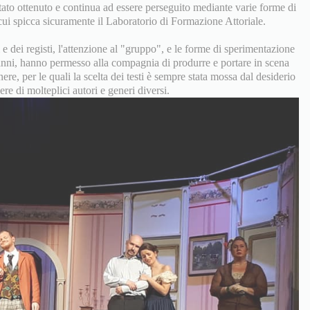
 stato ottenuto e continua ad essere perseguito mediante varie forme di
ui spicca sicuramente il Laboratorio di Formazione Attoriale.
e dei registi, l'attenzione al "gruppo", e le forme di sperimentazione
 anni, hanno permesso alla compagnia di produrre e portare in scena
ere, per le quali la scelta dei testi è sempre stata mossa dal desiderio
re di molteplici autori e generi diversi.