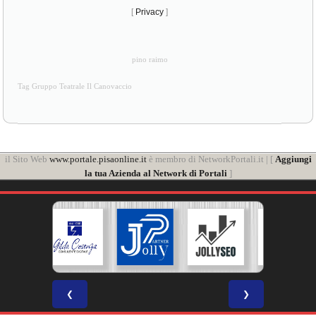
[
Privacy
]
pino raimo
Tag Gruppo Teatrale Il Canovaccio
il Sito Web
www.portale.pisaonline.it
è membro di NetworkPortali.it | [
Aggiungi
la tua Azienda al Network di Portali
]
❮
❯