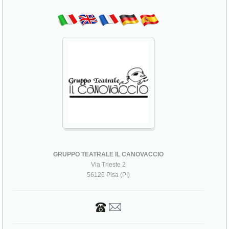
GRUPPO TEATRALE IL CANOVACCIO
Via Trieste 2
56126 Pisa (PI)