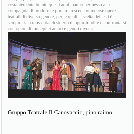
costantemente in tutti questi anni, hanno permesso alla
compagnia di produrre e portare in scena numerose opere
teatrali di diverso genere, per le quali la scelta dei testi è
sempre stata mossa dal desiderio di approfondire e confrontarsi
con opere di molteplici autori e generi diversi.
Gruppo Teatrale Il Canovaccio, pino raimo