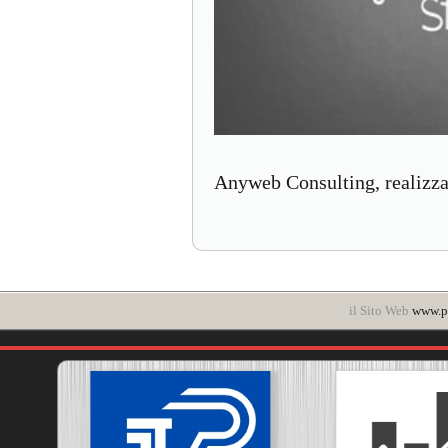
Anyweb Consulting, realizzaz
il Sito Web
www.po