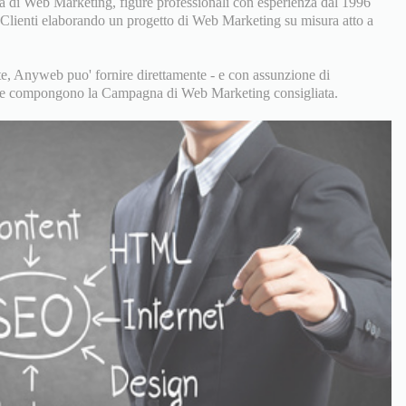
 di Web Marketing, figure professionali con esperienza dal 1996
i Clienti elaborando un progetto di Web Marketing su misura atto a
, Anyweb puo' fornire direttamente - e con assunzione di
zi che compongono la Campagna di Web Marketing consigliata.