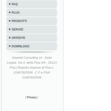
FAQ
PLUS
PRODOTTI
SERVIZI
OFFERTE
DOWNLOAD
Anyweb Consulting srl - Sede
Legale: Via A. della Pura 4/A - 56123
Pisa | Registro Imprese di Pisa n.
01867820506 - C.F. e P.IVA
01867820506
[
Privacy
]