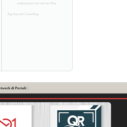
realizzazione siti web lari Pisa
Tag Anyweb Consulting
etwork di Portali
]