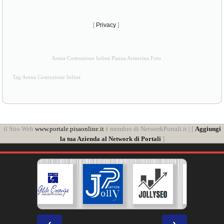
[
Privacy
]
Arena Costruzione Infissi Piazza Armerina Foto
Tag Arena Costruzione Infissi
il Sito Web
www.portale.pisaonline.it
è membro di NetworkPortali.it | [
Aggiungi
la tua Azienda al Network di Portali
]