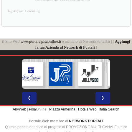
Tag Anyweb Consulting
il Sito Web
www.portale.pisaonline.it
è membro di NetworkPortali.it | [
Aggiungi
la tua Azienda al Network di Portali
]
❮
❯
AnyWeb
|
Pisa
Online |
Piazza Armerina
|
Hotels Web
|
Italia Search
Portale Web membro di
NETWORK PORTALI
Questo portale aderisce al progetto di PROMOZIONE MULTI-CANALE: unico