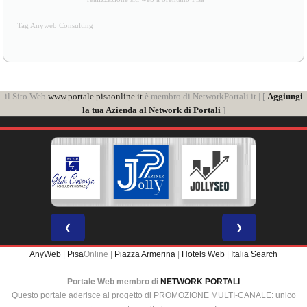
Tag Anyweb Consulting
il Sito Web
www.portale.pisaonline.it
è membro di NetworkPortali.it | [
Aggiungi
la tua Azienda al Network di Portali
]
❮
❯
AnyWeb
|
Pisa
Online |
Piazza Armerina
|
Hotels Web
|
Italia Search
Portale Web membro di
NETWORK PORTALI
Questo portale aderisce al progetto di PROMOZIONE MULTI-CANALE: unico