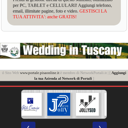
per PC, TABLET e CELLULARI! Aggiungi telefono,
email, illimitate pagine, foto e video.
GESTISCI LA
TUA ATTIVITA': anche GRATIS!
il Sito Web
www.portale.pisaonline.it
è membro di NetworkPortali.it | [
Aggiungi
la tua Azienda al Network di Portali
]
❮
❯