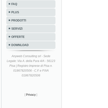
FAQ
PLUS
PRODOTTI
SERVIZI
OFFERTE
DOWNLOAD
Anyweb Consulting srl - Sede
Legale: Via A. della Pura 4/A - 56123
Pisa | Registro Imprese di Pisa n.
01867820506 - C.F. e P.IVA
01867820506
[
Privacy
]