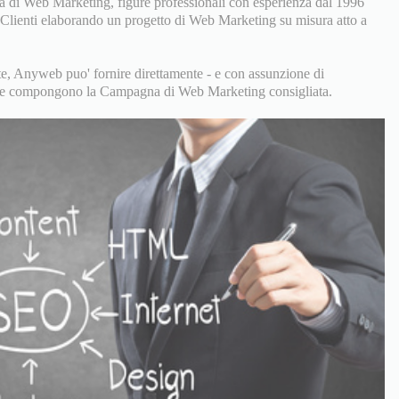
 di Web Marketing, figure professionali con esperienza dal 1996
i Clienti elaborando un progetto di Web Marketing su misura atto a
, Anyweb puo' fornire direttamente - e con assunzione di
zi che compongono la Campagna di Web Marketing consigliata.