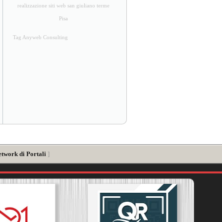
realizzazione siti web san giuliano terme
Pisa
Tag Anyweb Consulting
etwork di Portali
]