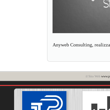
Anyweb Consulting, realizza
il Sito Web
www.po