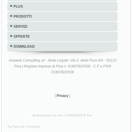
PLUS
PRODOTTI
SERVIZI
OFFERTE
DOWNLOAD
Anyweb Consulting srl - Sede Legale: Via A. della Pura 4/A - 56123
Pisa | Registro Imprese di Pisa n. 01867820506 - C.F. e P.IVA
01867820506
[
Privacy
]
Realizzazione siti web a POMARANCE Pisa
Tag Anyweb Consulting