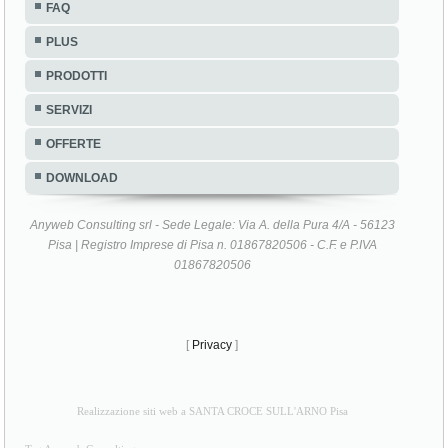
FAQ
PLUS
PRODOTTI
SERVIZI
OFFERTE
DOWNLOAD
Anyweb Consulting srl - Sede Legale: Via A. della Pura 4/A - 56123
Pisa | Registro Imprese di Pisa n. 01867820506 - C.F. e P.IVA
01867820506
[
Privacy
]
Realizzazione siti web a SANTA CROCE SULL'ARNO Pisa