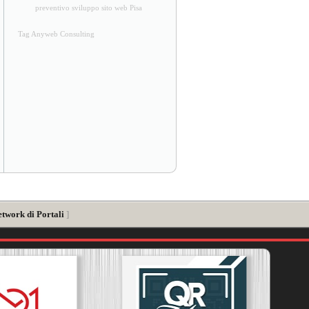
preventivo sviluppo sito web Pisa
Tag Anyweb Consulting
etwork di Portali
]