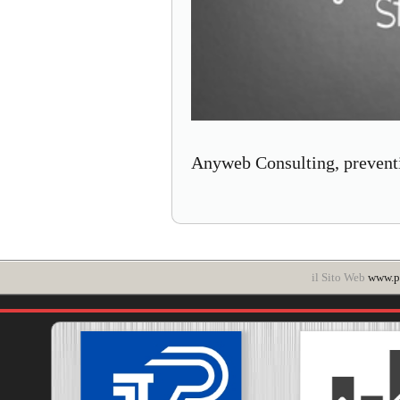
Anyweb Consulting, preventi
il Sito Web
www.po