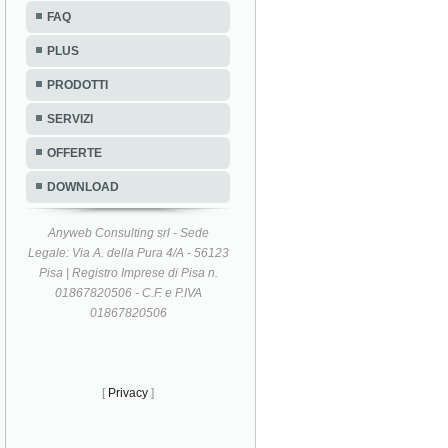
FAQ
PLUS
PRODOTTI
SERVIZI
OFFERTE
DOWNLOAD
Anyweb Consulting srl - Sede
Legale: Via A. della Pura 4/A - 56123
Pisa | Registro Imprese di Pisa n.
01867820506 - C.F. e P.IVA
01867820506
[
Privacy
]