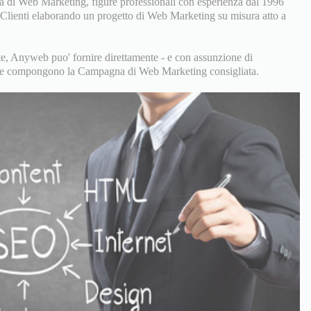
 di Web Marketing, figure professionali con esperienza dal 1996
i Clienti elaborando un progetto di Web Marketing su misura atto a
, Anyweb puo' fornire direttamente - e con assunzione di
zi che compongono la Campagna di Web Marketing consigliata.