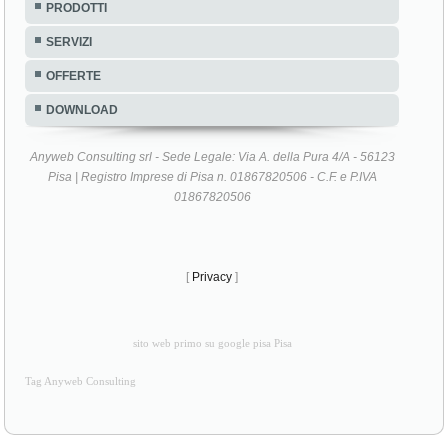
PRODOTTI
SERVIZI
OFFERTE
DOWNLOAD
Anyweb Consulting srl - Sede Legale: Via A. della Pura 4/A - 56123
Pisa | Registro Imprese di Pisa n. 01867820506 - C.F. e P.IVA
01867820506
[
Privacy
]
sito web primo su google pisa Pisa
Tag Anyweb Consulting