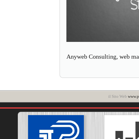
Anyweb Consulting, web mar
il Sito Web
www.po