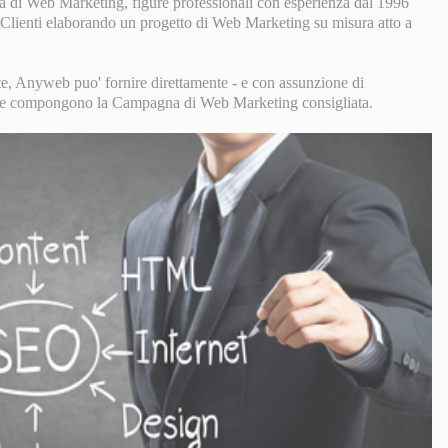
 di Web Marketing, figure professionali con esperienza dal 1996
i Clienti elaborando un progetto di Web Marketing su misura atto a
, Anyweb puo' fornire direttamente - e con assunzione di
zi che compongono la Campagna di Web Marketing consigliata.