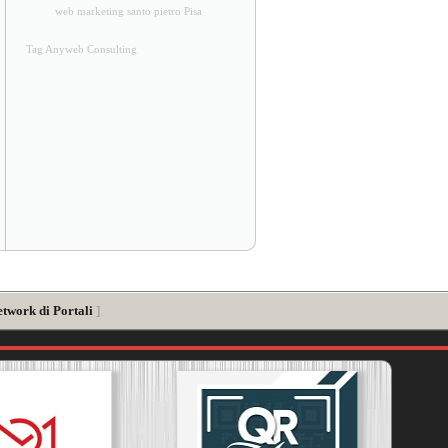
web marketing santo pietro Pisa
Tag Anyweb Consulting
etwork di Portali
]