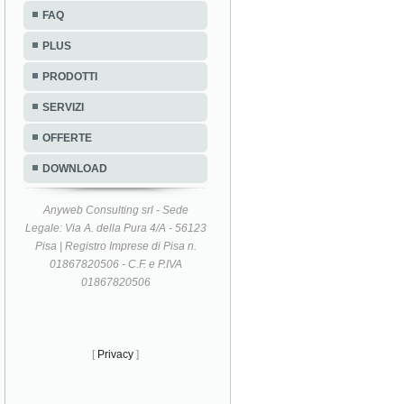
FAQ
PLUS
PRODOTTI
SERVIZI
OFFERTE
DOWNLOAD
Anyweb Consulting srl - Sede
Legale: Via A. della Pura 4/A - 56123
Pisa | Registro Imprese di Pisa n.
01867820506 - C.F. e P.IVA
01867820506
[
Privacy
]