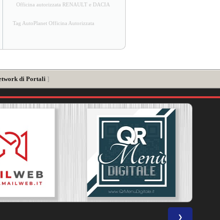
Officina autorizzata RENAULT e DACIA
Tag AutoPlanet Officina Autorizzata
etwork di Portali
]
❯