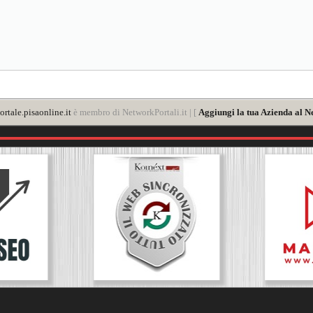
rtale.pisaonline.it
è membro di NetworkPortali.it | [
Aggiungi la tua Azienda al N