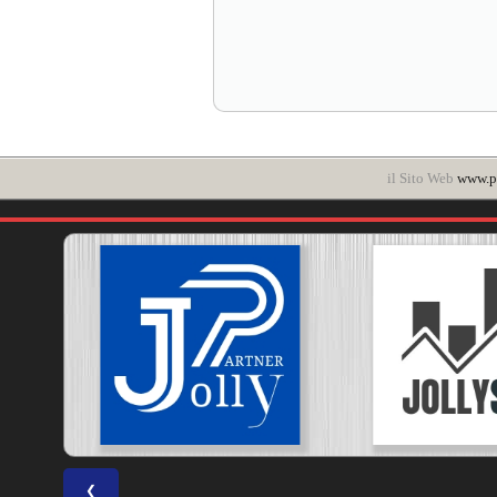
il Sito Web
www.po
❮