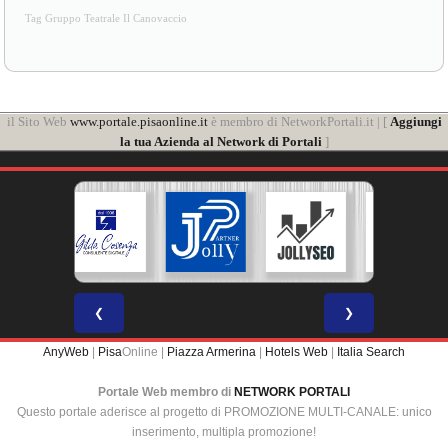
Tag Gruppo Teatrale Il Canovaccio
il Sito Web
www.portale.pisaonline.it
è membro di NetworkPortali.it | [
Aggiungi
la tua Azienda al Network di Portali
]
❮
❯
AnyWeb
|
Pisa
Online |
Piazza Armerina
|
Hotels Web
|
Italia Search
Portale Web membro di
NETWORK PORTALI
Questo portale aderisce al progetto di PROMOZIONE MULTI-CANALE: unico
inserimento, multipla promozione!