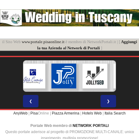
il Sito Web
www.portale.pisaonline.it
è membro di NetworkPortali.it | [
Aggiungi
la tua Azienda al Network di Portali
]
❮
❯
AnyWeb
|
Pisa
Online |
Piazza Armerina
|
Hotels Web
|
Italia Search
Portale Web membro di
NETWORK PORTALI
Questo portale aderisce al progetto di PROMOZIONE MULTI-CANALE: unico
inserimento, multipla promozione!