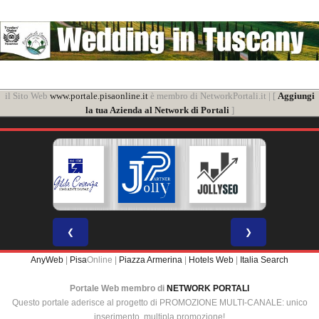
il Sito Web
www.portale.pisaonline.it
è membro di NetworkPortali.it | [
Aggiungi
la tua Azienda al Network di Portali
]
❮
❯
AnyWeb
|
Pisa
Online |
Piazza Armerina
|
Hotels Web
|
Italia Search
Portale Web membro di
NETWORK PORTALI
Questo portale aderisce al progetto di PROMOZIONE MULTI-CANALE: unico
inserimento, multipla promozione!