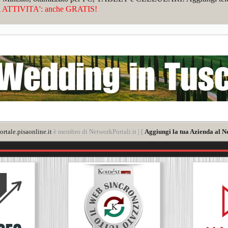
ATTIVITA': anche GRATIS!
rtale.pisaonline.it
è membro di NetworkPortali.it | [
Aggiungi la tua Azienda al N