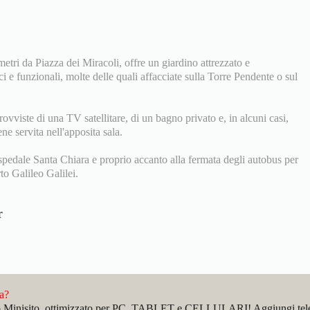
etri da Piazza dei Miracoli, offre un giardino attrezzato e
 e funzionali, molte delle quali affacciate sulla Torre Pendente o sul
ovviste di una TV satellitare, di un bagno privato e, in alcuni casi,
e servita nell'apposita sala.
Ospedale Santa Chiara e proprio accanto alla fermata degli autobus per
rto Galileo Galilei.
r
da?
sto Minisito, ottimizzato per PC, TABLET e CELLULARI! Aggiungi telefo