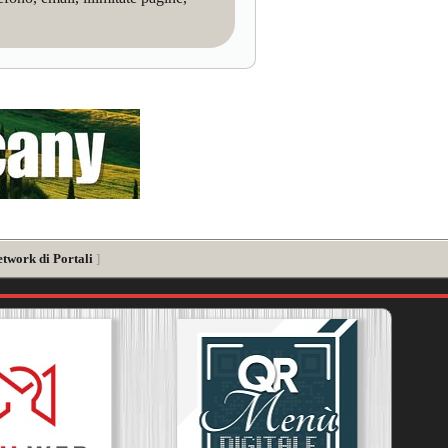
etwork di Portali
]