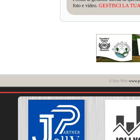
foto e video.
GESTISCI LA TUA 
il Sito Web
www.po