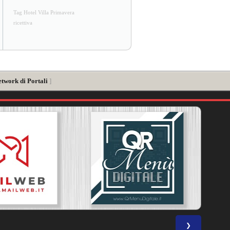
Tag Hotel Villa Primavera
ricettiva
etwork di Portali
]
❯