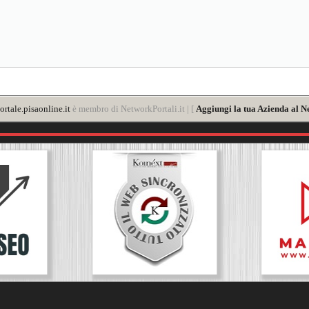
rtale.pisaonline.it
è membro di NetworkPortali.it | [
Aggiungi la tua Azienda al N