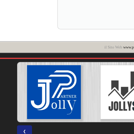
il Sito Web
www.po
❮