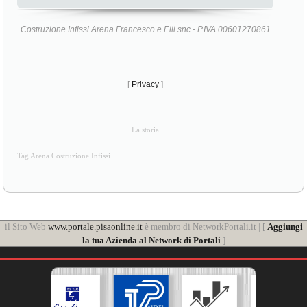
Costruzione Infissi Arena Francesco e F.lli snc - P.IVA 00601270861
[
Privacy
]
La storia
Tag Arena Costruzione Infissi
il Sito Web
www.portale.pisaonline.it
è membro di NetworkPortali.it | [
Aggiungi
la tua Azienda al Network di Portali
]